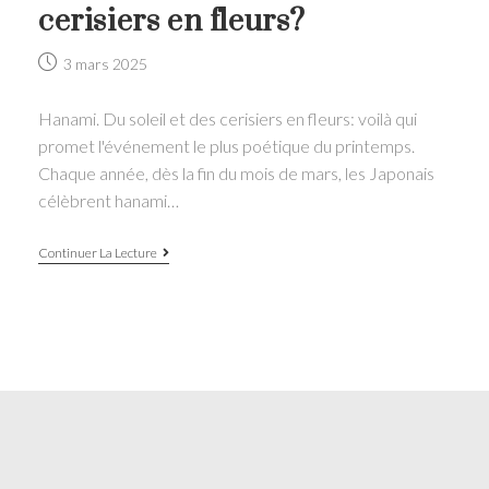
cerisiers en fleurs?
Post
3 mars 2025
published:
Hanami. Du soleil et des cerisiers en fleurs: voilà qui
promet l'événement le plus poétique du printemps.
Chaque année, dès la fin du mois de mars, les Japonais
célèbrent hanami…
Hanami:
Continuer La Lecture
où
célébrer
en
France
la
fête
japonaise
des
cerisiers