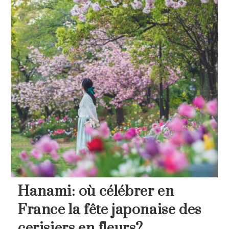
de
Maison
Florès
Hanami: où célébrer en
France la fête japonaise des
cerisiers en fleurs?