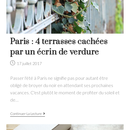
Paris : 4 terrasses cachées
par un écrin de verdure
Post
17 juillet 2017
published:
Passer l'été à Paris ne signifie pas pour autant être
obligé de broyer du noir en attendant ses prochaines
vacances. C'est plutôt le moment de profiter du soleil et
de…
Paris
Continuer La Lecture
:
4