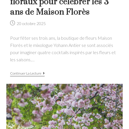
floraux pour célébrer les 3
ans de Maison Florès
Post
20 octobre 2025
published:
Pour fêter ses trois ans, la boutique de fleurs Maison
Florès et le mixologue Yohann Antier se sont associés
pour imaginer quatre cocktails inspirés par les fleurs et
les saisons.…
4
Continuer La Lecture
cocktails
d’automne
floraux
pour
célébrer
les
3
ans