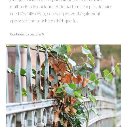
multitudes de couleurs et de parfums. En plus de faire
une très jolie déco, celles-ci peuvent également
apporter une touche esthétique à…
Fleurs
Continuer La Lecture
comestibles:
quand
le
jardin
s’invite
dans
l’assiette