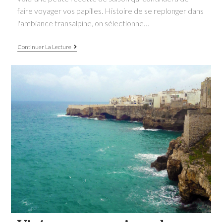
faire voyager vos papilles. Histoire de se replonger dans
l'ambiance transalpine, on sélectionne…
Envie
Continuer La Lecture
d’Italie:
salade
de
figues,
mozzarella
&
coppa