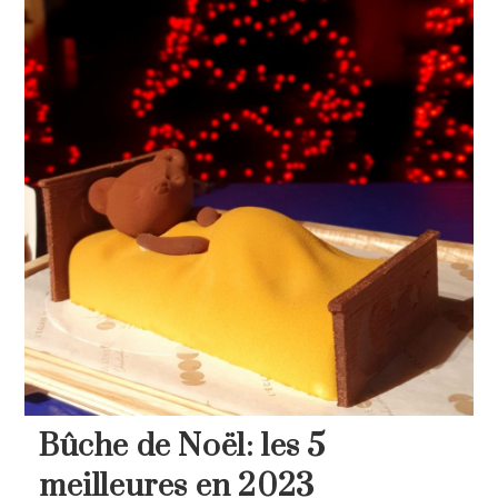
5
expériences
à
découvrir
cet
hiver
Bûche de Noël: les 5
meilleures en 2023