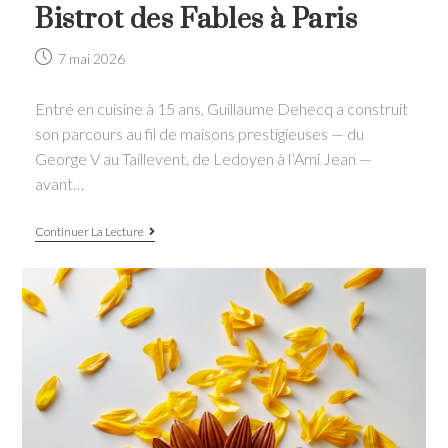
Bistrot des Fables à Paris
Post
7 mai 2026
published:
Entré en cuisine à 15 ans, Guillaume Dehecq a construit
son parcours au fil de maisons prestigieuses — du
George V au Taillevent, de Ledoyen à l’Ami Jean —
avant…
Entrée-
Continuer La Lecture
plat-
dessert
avec
Guillaume
Dehecq,
Chef
du
Bistrot
des