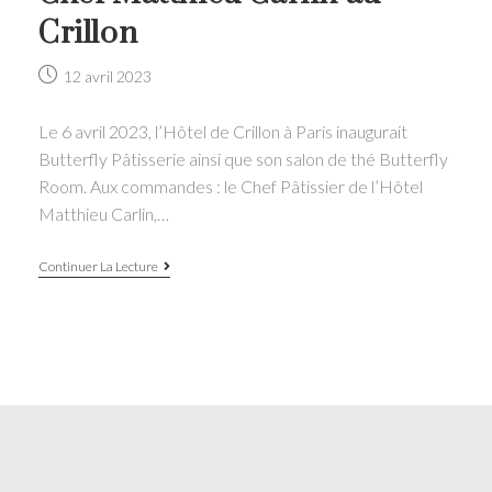
Crillon
Post
12 avril 2023
published:
Le 6 avril 2023, l’Hôtel de Crillon à Paris inaugurait
Butterfly Pâtisserie ainsi que son salon de thé Butterfly
Room. Aux commandes : le Chef Pâtissier de l’Hôtel
Matthieu Carlin,…
Butterfly,
Continuer La Lecture
la
pâtisserie
du
Chef
Matthieu
Carlin
au
Crillon