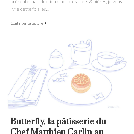
présenté ma sélection d'accords mets & bières, je vous
livre cette fois les…
Craft
Continuer La Lecture
beers
&
fromage:
les
meilleurs
accords
pour
l’apéro
Butterfly, la pâtisserie du
Chef Matthieu Carlin au