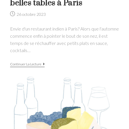
belles tables à Paris
Post
26 octobre 2023
published:
Envie d'un restaurant indien à Paris? Alors que l'automne
commence enfin à pointer le bout de son nez, il est
temps de se réchauffer avec petits plats en sauce,
cocktails…
Restaurant
Continuer La Lecture
indien:
les
plus
belles
tables
à
Paris