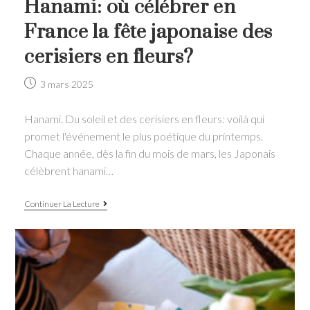
Hanami: où célébrer en
France la fête japonaise des
cerisiers en fleurs?
Post
3 mars 2025
published:
Hanami. Du soleil et des cerisiers en fleurs: voilà qui
promet l'événement le plus poétique du printemps.
Chaque année, dès la fin du mois de mars, les Japonais
célèbrent hanami…
Hanami:
Continuer La Lecture
où
célébrer
en
France
la
fête