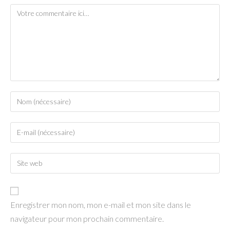
Comment
Enter
your
name
Enter
or
your
username
email
to
Enter
address
comment
your
to
website
comment
URL
Enregistrer mon nom, mon e-mail et mon site dans le
(optional)
navigateur pour mon prochain commentaire.