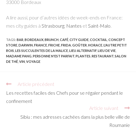
33000 Bordeaux
A lire aussi, pour d’autres idées de week-ends en France:
mes city guides à
Strasbourg
,
Nantes
et
Saint-Malo
.
TAGS:
BAR
,
BORDEAUX
,
BRUNCH
,
CAFÉ
,
CITY GUIDE
,
COCKTAIL
,
CONCEPT
STORE
,
DARWIN
,
FRANCE
,
FRICHE
,
FRIDA
,
GOÛTER
,
HORACE
,
L'AUTRE PETIT
BOIS
,
LES SUCCULENTES DE LA MALICE
,
LIEU ALTERNATIF
,
LIEU DE VIE
,
MADAME PANG
,
PERSONNE N'EST PARFAIT
,
PLANTES
,
RESTAURANT
,
SALON
DE THÉ
,
VIN
,
VOYAGE
Read
Article précédent
more
Les recettes faciles des Chefs pour se régaler pendant le
articles
confinement
Article suivant
Sibiu : mes adresses cachées dans la plus belle ville de
Roumanie