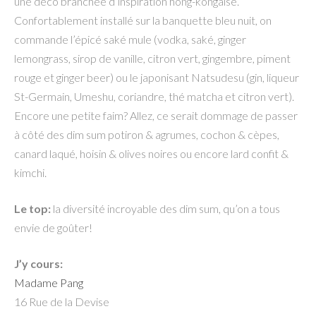
une déco branchée d’inspiration hong-kongaise.
Confortablement installé sur la banquette bleu nuit, on
commande l’épicé saké mule (vodka, saké, ginger
lemongrass, sirop de vanille, citron vert, gingembre, piment
rouge et ginger beer) ou le japonisant Natsudesu (gin, liqueur
St-Germain, Umeshu, coriandre, thé matcha et citron vert).
Encore une petite faim? Allez, ce serait dommage de passer
à côté des dim sum potiron & agrumes, cochon & cèpes,
canard laqué, hoisin & olives noires ou encore lard confit &
kimchi.
Le top:
la diversité incroyable des dim sum, qu’on a tous
envie de goûter!
J’y cours:
Madame Pang
16 Rue de la Devise