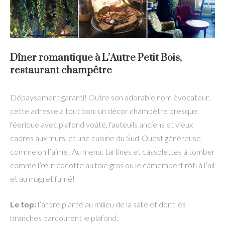
Dîner romantique à L’Autre Petit Bois,
restaurant champêtre
Dépaysement garanti! Outre son adorable nom évocateur,
cette adresse a tout bon: un décor champêtre presque
féerique avec plafond voûté, fauteuils anciens et vieux
cadres aux murs, et une cuisine du Sud-Ouest généreuse
comme on l’aime! Au menu: tartines et cassolettes à tomber
comme l’œuf cocotte au foie gras ou le camembert rôti à l’ail
et au magret fumé!
Le top:
l’arbre planté au milieu de la salle et dont les
branches parcourent le plafond.