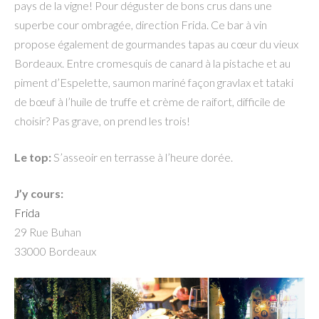
pays de la vigne! Pour déguster de bons crus dans une
superbe cour ombragée, direction Frida. Ce bar à vin
propose également de gourmandes tapas au cœur du vieux
Bordeaux. Entre cromesquis de canard à la pistache et au
piment d’Espelette, saumon mariné façon gravlax et tataki
de bœuf à l’huile de truffe et crème de raifort, difficile de
choisir? Pas grave, on prend les trois!
Le top:
S’asseoir en terrasse à l’heure dorée.
J’y cours:
Frida
29 Rue Buhan
33000 Bordeaux