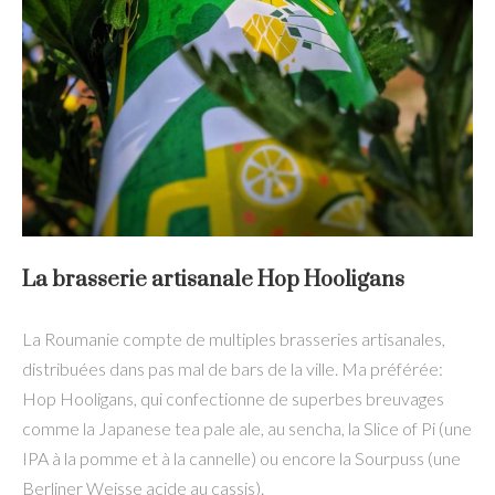
La brasserie artisanale Hop Hooligans
La Roumanie compte de multiples brasseries artisanales,
distribuées dans pas mal de bars de la ville. Ma préférée:
Hop Hooligans, qui confectionne de superbes breuvages
comme la Japanese tea pale ale, au sencha, la Slice of Pi (une
IPA à la pomme et à la cannelle) ou encore la Sourpuss (une
Berliner Weisse acide au cassis).