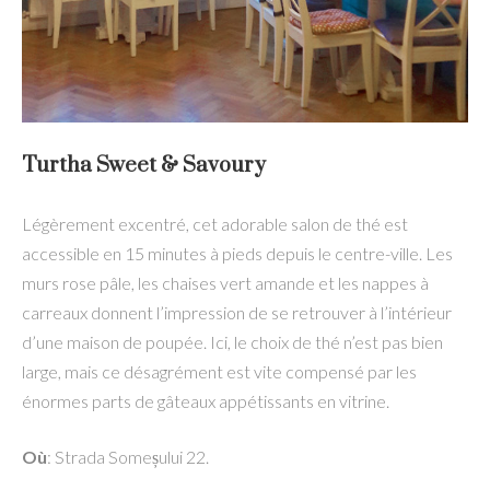
Turtha Sweet & Savoury
Légèrement excentré, cet adorable salon de thé est
accessible en 15 minutes à pieds depuis le centre-ville. Les
murs rose pâle, les chaises vert amande et les nappes à
carreaux donnent l’impression de se retrouver à l’intérieur
d’une maison de poupée. Ici, le choix de thé n’est pas bien
large, mais ce désagrément est vite compensé par les
énormes parts de gâteaux appétissants en vitrine.
Où
: Strada Someșului 22.