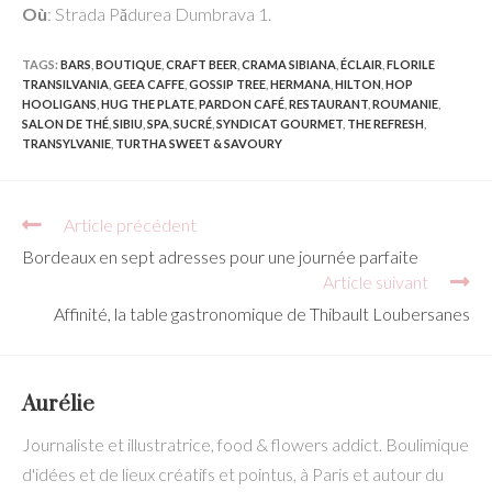
Où
: Strada Pădurea Dumbrava 1.
TAGS:
BARS
,
BOUTIQUE
,
CRAFT BEER
,
CRAMA SIBIANA
,
ÉCLAIR
,
FLORILE
TRANSILVANIA
,
GEEA CAFFE
,
GOSSIP TREE
,
HERMANA
,
HILTON
,
HOP
HOOLIGANS
,
HUG THE PLATE
,
PARDON CAFÉ
,
RESTAURANT
,
ROUMANIE
,
SALON DE THÉ
,
SIBIU
,
SPA
,
SUCRÉ
,
SYNDICAT GOURMET
,
THE REFRESH
,
TRANSYLVANIE
,
TURTHA SWEET & SAVOURY
Read
Article précédent
more
Bordeaux en sept adresses pour une journée parfaite
articles
Article suivant
Affinité, la table gastronomique de Thibault Loubersanes
Aurélie
Journaliste et illustratrice, food & flowers addict. Boulimique
d'idées et de lieux créatifs et pointus, à Paris et autour du