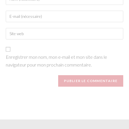
your
name
Enter
or
your
username
email
to
Enter
address
comment
your
to
website
comment
URL
Enregistrer mon nom, mon e-mail et mon site dans le
(optional)
navigateur pour mon prochain commentaire.