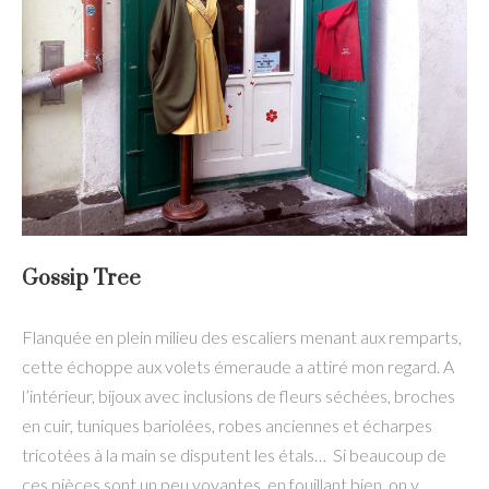
Gossip Tree
Flanquée en plein milieu des escaliers menant aux remparts,
cette échoppe aux volets émeraude a attiré mon regard. A
l’intérieur, bijoux avec inclusions de fleurs séchées, broches
en cuir, tuniques bariolées, robes anciennes et écharpes
tricotées à la main se disputent les étals… Si beaucoup de
ces pièces sont un peu voyantes, en fouillant bien, on y