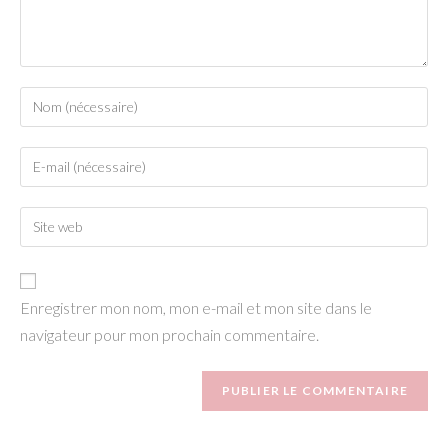
Enter
your
name
Enter
or
your
username
email
to
Enter
address
comment
your
to
website
comment
URL
Enregistrer mon nom, mon e-mail et mon site dans le
(optional)
navigateur pour mon prochain commentaire.