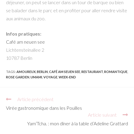
déjeuner, on peut se lancer dans un tour de barque ou bien
se balader dans le parc et en profiter pour aller rendre visite
aux animaux du zoo.
Infos pratiques:
Café am neuen see
Lichtensteinallee 2
10787 Berlin
TAGS:
AMOUREUX
,
BERLIN
,
CAFÉ AM SEUEN SEE
,
RESTAURANT
,
ROMANTIQUE
,
ROSE GARDEN
,
UMAMI
,
VOYAGE
,
WEEK-END
Read
Article précédent
more
Virée gastronomique dans les Pouilles
articles
Article suivant
Yam’Tcha. : mon dîner à la table d’Adeline Grattard