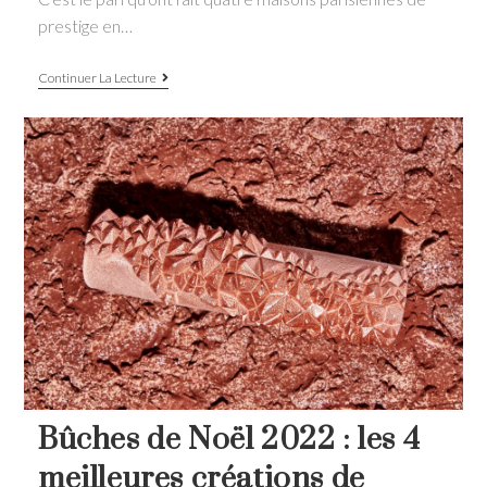
prestige en…
Galette
Continuer La Lecture
des
rois
2023:
4
créations
originales
pour
l’Epiphanie
Bûches de Noël 2022 : les 4
meilleures créations de