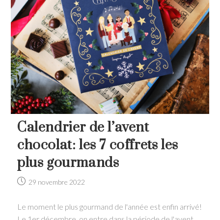
Chefs
Calendrier de l’avent
chocolat: les 7 coffrets les
plus gourmands
Post
29 novembre 2022
published:
Le moment le plus gourmand de l'année est enfin arrivé!
Le 1er décembre, on entre dans la période de l'avent.