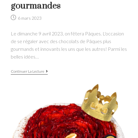
gourmandes
Post
6 mars 2023
published:
Le dimanche 9 avril 2023, on fêtera Pâques. L'occasion
de se régaler avec des chocolats de Pâques plus
gourmands et innovants les uns que les autres! Parmi les
belles idées…
Chocolat
Continuer La Lecture
de
Pâques:
les
créations
les
plus
gourmandes