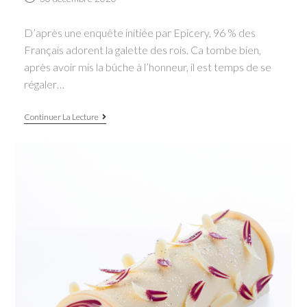
published:
D’après une enquête initiée par Epicery, 96 % des
Français adorent la galette des rois. Ca tombe bien,
après avoir mis la bûche à l’honneur, il est temps de se
régaler…
Galette
Continuer La Lecture
des
rois:
les
21
créations
les
plus
originales
de
l’Epiphanie
2021