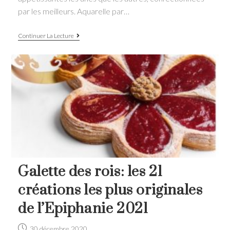
par les meilleurs. Aquarelle par…
Pâques
Continuer La Lecture
2021:
les
créations
100%
chocolat
des
Chefs
Galette des rois: les 21
créations les plus originales
de l’Epiphanie 2021
Post
30 décembre 2020