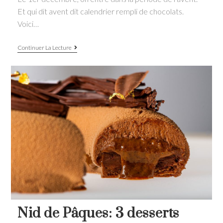
Et qui dit avent dit calendrier rempli de chocolats.
Voici…
Calendrier
Continuer La Lecture
de
l’avent
chocolat:
les
7
coffrets
les
plus
gourmands
Nid de Pâques: 3 desserts